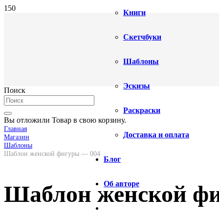
Книги
Скетчбуки
Шаблоны
Эскизы
Поиск
Раскраски
Вы отложили
Товар
в свою корзину.
Главная
Доставка и оплата
Магазин
Шаблоны
Шаблон женской фигуры — 004
Блог
Об авторе
Шаблон женской ф