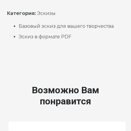
Категория:
Эскизы
Базовый эскиз для вашего творчества
Эскиз в формате PDF
Возможно Вам
понравится